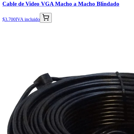
Cable de Video VGA Macho a Macho Blindado
$3.700
IVA incluido