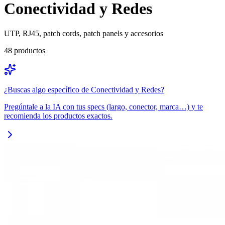
Conectividad y Redes
UTP, RJ45, patch cords, patch panels y accesorios
48
productos
¿Buscas algo específico de
Conectividad y Redes
?
Pregúntale a la IA con tus specs (largo, conector, marca…) y te
recomienda los productos exactos.