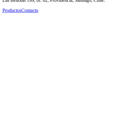
Las Bellotas 199, of. 62, Providencia, Santiago, Chile.
Productos
Contacto