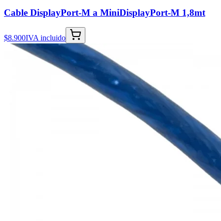
Cable DisplayPort-M a MiniDisplayPort-M 1,8mt
$8.900
IVA incluido