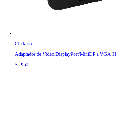
Clickbox
Adaptador de Video DisplayPort/MiniDP a VGA-H
$5.950