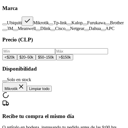
Marca
Ubiquiti
Mikrotik
Tp-link
Kalop
Furukawa
Brother
3M
Meanwell
Dlink
Cisco
Netgear
Dahua
APC
Precio (CLP)
<$20k
$20–50k
$50–150k
>$150k
Disponibilidad
Solo en stock
Mikrotik
Limpiar todo
Recibe tu compra el mismo día
O retíralo en bodega, ingresando tu pedido antes de las 9:00 hrs.