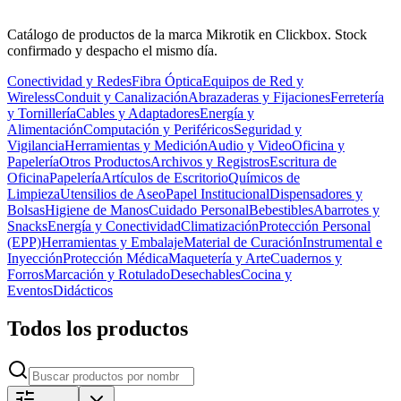
Catálogo de productos de la marca Mikrotik en Clickbox. Stock
confirmado y despacho el mismo día.
Conectividad y Redes
Fibra Óptica
Equipos de Red y
Wireless
Conduit y Canalización
Abrazaderas y Fijaciones
Ferretería
y Tornillería
Cables y Adaptadores
Energía y
Alimentación
Computación y Periféricos
Seguridad y
Vigilancia
Herramientas y Medición
Audio y Video
Oficina y
Papelería
Otros Productos
Archivos y Registros
Escritura de
Oficina
Papelería
Artículos de Escritorio
Químicos de
Limpieza
Utensilios de Aseo
Papel Institucional
Dispensadores y
Bolsas
Higiene de Manos
Cuidado Personal
Bebestibles
Abarrotes y
Snacks
Energía y Conectividad
Climatización
Protección Personal
(EPP)
Herramientas y Embalaje
Material de Curación
Instrumental e
Inyección
Protección Médica
Maquetería y Arte
Cuadernos y
Forros
Marcación y Rotulado
Desechables
Cocina y
Eventos
Didácticos
Todos los productos