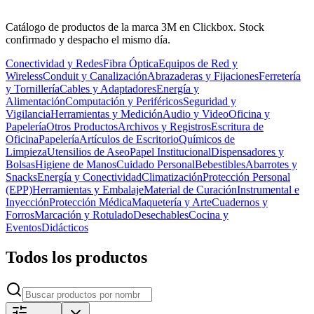
Catálogo de productos de la marca 3M en Clickbox. Stock
confirmado y despacho el mismo día.
Conectividad y Redes
Fibra Óptica
Equipos de Red y
Wireless
Conduit y Canalización
Abrazaderas y Fijaciones
Ferretería
y Tornillería
Cables y Adaptadores
Energía y
Alimentación
Computación y Periféricos
Seguridad y
Vigilancia
Herramientas y Medición
Audio y Video
Oficina y
Papelería
Otros Productos
Archivos y Registros
Escritura de
Oficina
Papelería
Artículos de Escritorio
Químicos de
Limpieza
Utensilios de Aseo
Papel Institucional
Dispensadores y
Bolsas
Higiene de Manos
Cuidado Personal
Bebestibles
Abarrotes y
Snacks
Energía y Conectividad
Climatización
Protección Personal
(EPP)
Herramientas y Embalaje
Material de Curación
Instrumental e
Inyección
Protección Médica
Maquetería y Arte
Cuadernos y
Forros
Marcación y Rotulado
Desechables
Cocina y
Eventos
Didácticos
Todos los productos