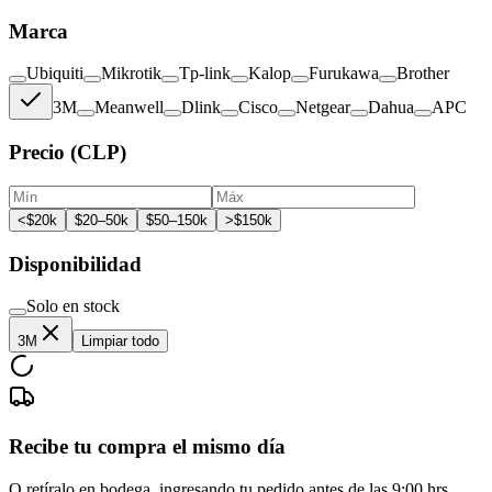
Marca
Ubiquiti
Mikrotik
Tp-link
Kalop
Furukawa
Brother
3M
Meanwell
Dlink
Cisco
Netgear
Dahua
APC
Precio (CLP)
<$20k
$20–50k
$50–150k
>$150k
Disponibilidad
Solo en stock
3M
Limpiar todo
Recibe tu compra el mismo día
O retíralo en bodega, ingresando tu pedido antes de las 9:00 hrs.