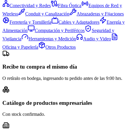
Conectividad y Redes
Fibra Óptica
Equipos de Red y
Wireless
Conduit y Canalización
Abrazaderas y Fijaciones
Ferretería y Tornillería
Cables y Adaptadores
Energía y
Alimentación
Computación y Periféricos
Seguridad y
Vigilancia
Herramientas y Medición
Audio y Video
Oficina y Papelería
Otros Productos
Recibe tu compra el mismo día
O retíralo en bodega, ingresando tu pedido antes de las 9:00 hrs.
Catálogo de productos empresariales
Con stock confirmado.