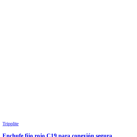
Tripplite
Enchufe fijo rojo C19 para conexión segura