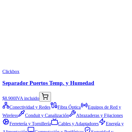
Clickbox
Separador Puertos Temp. y Humedad
$8.900
IVA incluido
Conectividad y Redes
Fibra Óptica
Equipos de Red y
Wireless
Conduit y Canalización
Abrazaderas y Fijaciones
Ferretería y Tornillería
Cables y Adaptadores
Energía y
Alimentación
Computación y Periféricos
Seguridad y