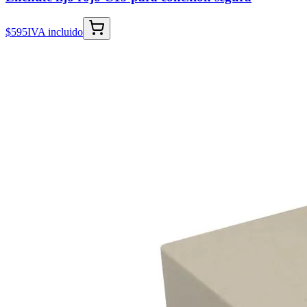
$595
IVA incluido