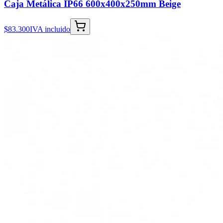
Caja Metálica IP66 600x400x250mm Beige
$83.300
IVA incluido