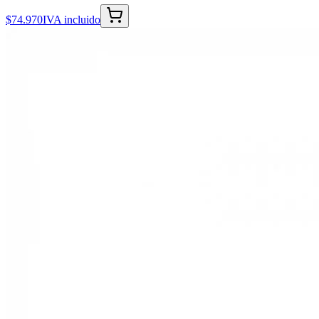
$74.970
IVA incluido