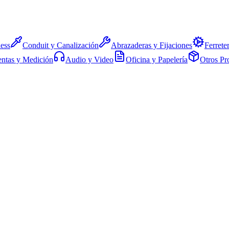
ess
Conduit y Canalización
Abrazaderas y Fijaciones
Ferreter
ntas y Medición
Audio y Video
Oficina y Papelería
Otros Pr