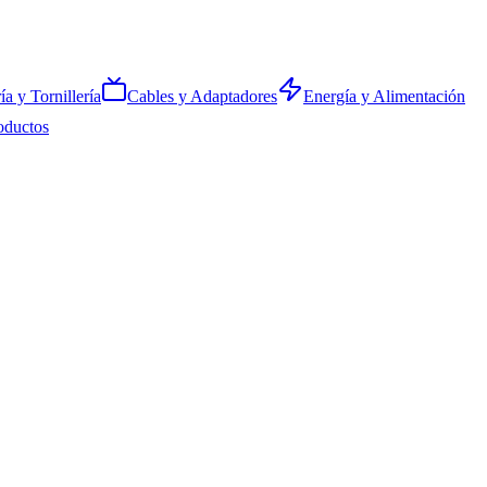
ía y Tornillería
Cables y Adaptadores
Energía y Alimentación
oductos