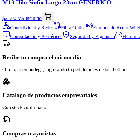
M10 Hilo Sinfin Largo-23cm GENERICO
$2.500
IVA incluido
Conectividad y Redes
Fibra Óptica
Equipos de Red y Wirel
Computación y Periféricos
Seguridad y Vigilancia
Herramie
Recibe tu compra el mismo día
O retíralo en bodega, ingresando tu pedido antes de las 9:00 hrs.
Catálogo de productos empresariales
Con stock confirmado.
Compras mayoristas