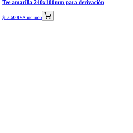
Tee amarilla 240x100mm para derivación
$13.600
IVA incluido