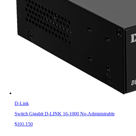
D-Link
Switch Gigabit D-LINK 16-1000 No-Administrable
$101.150