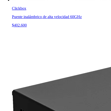
Clickbox
Puente inalámbrico de alta velocidad 60GHz
$402.600