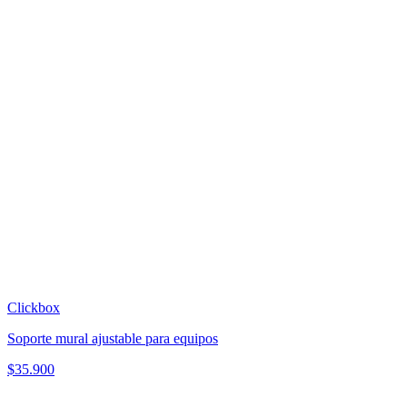
Clickbox
Soporte mural ajustable para equipos
$
35.900