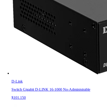
D-Link
Switch Gigabit D-LINK 16-1000 No-Administrable
$101.150