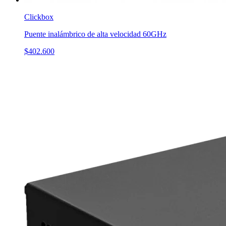
Clickbox
Puente inalámbrico de alta velocidad 60GHz
$402.600