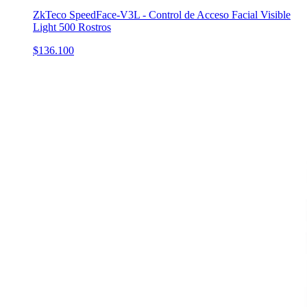
ZkTeco SpeedFace-V3L - Control de Acceso Facial Visible
Light 500 Rostros
$136.100