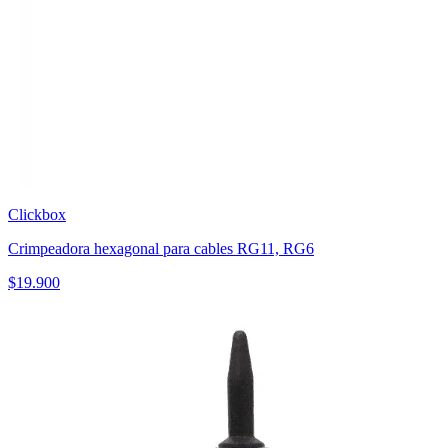
Clickbox
Crimpeadora hexagonal para cables RG11, RG6
$
19.900