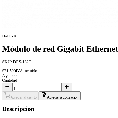
D-LINK
Módulo de red Gigabit Etherne
SKU:
DES-132T
$31.500
IVA incluido
Agotado
Cantidad
Agregar al carrito
Agregar a cotización
Descripción