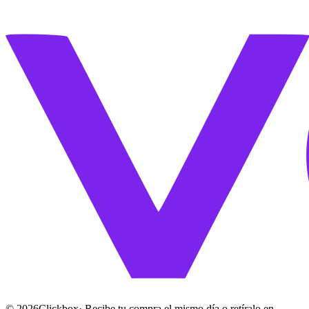
©
2026
Clickbox
· Recibe tu compra el mismo día o retíralo en