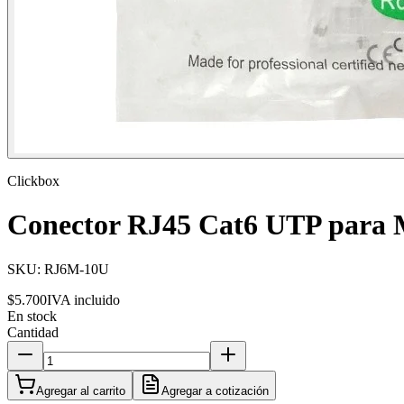
Clickbox
Conector RJ45 Cat6 UTP para M
SKU:
RJ6M-10U
$5.700
IVA incluido
En stock
Cantidad
Agregar al carrito
Agregar a cotización