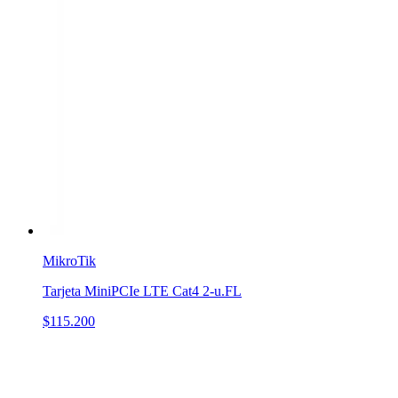
MikroTik
Tarjeta MiniPCIe LTE Cat4 2-u.FL
$115.200