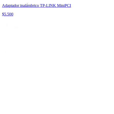
Adaptador inalámbrico TP-LINK MiniPCI
$
5.500