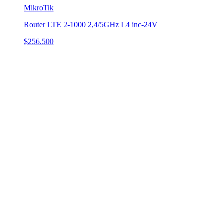
MikroTik
Router LTE 2-1000 2,4/5GHz L4 inc-24V
$256.500