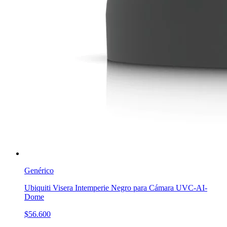
Genérico
Ubiquiti Visera Intemperie Negro para Cámara UVC-AI-
Dome
$56.600