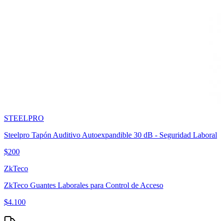
STEELPRO
Steelpro Tapón Auditivo Autoexpandible 30 dB - Seguridad Laboral
$
200
ZkTeco
ZkTeco Guantes Laborales para Control de Acceso
$
4.100