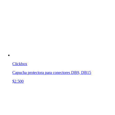
Clickbox
Capucha protectora para conectores DB9, DB15
$2.500