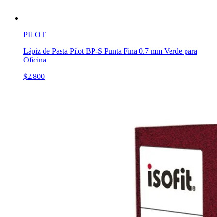
PILOT
Lápiz de Pasta Pilot BP-S Punta Fina 0.7 mm Verde para
Oficina
$2.800