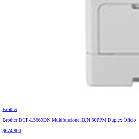
Brother
Brother DCP-L5660DN Multifuncional B/N 50PPM Duplex Oficio
$
674.800