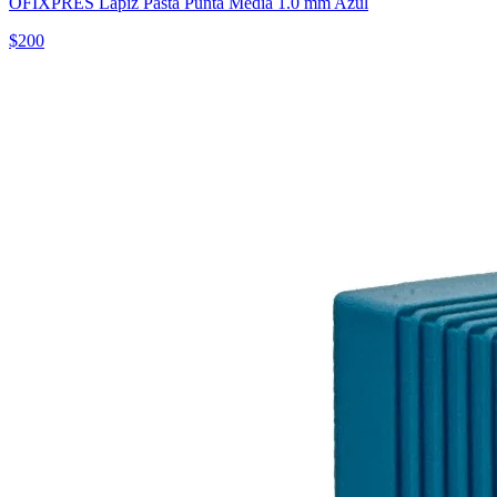
OFIXPRES Lápiz Pasta Punta Media 1.0 mm Azul
$
200