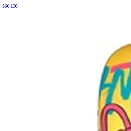
$
60.100