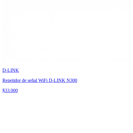
D-LINK
Repetidor de señal WiFi D-LINK N300
$
33.000