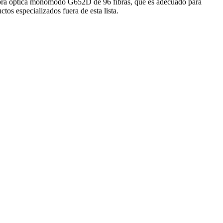
 fibra óptica monomodo G652D de 96 fibras, que es adecuado para
tos especializados fuera de esta lista.