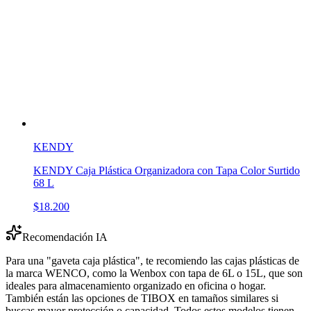
KENDY
KENDY Caja Plástica Organizadora con Tapa Color Surtido
68 L
$18.200
Recomendación IA
Para una "gaveta caja plástica", te recomiendo las cajas plásticas de
la marca WENCO, como la Wenbox con tapa de 6L o 15L, que son
ideales para almacenamiento organizado en oficina o hogar.
También están las opciones de TIBOX en tamaños similares si
buscas mayor protección o capacidad. Todos estos modelos tienen