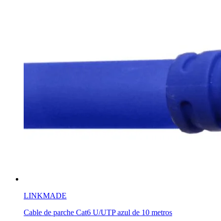
LINKMADE
Cable de parche Cat6 U/UTP azul de 10 metros