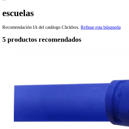
escuelas
Recomendación IA del catálogo Clickbox.
Refinar esta búsqueda
5
producto
s
recomendado
s