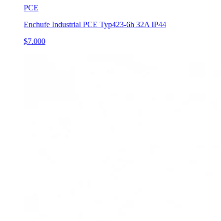
PCE
Enchufe Industrial PCE Typ423-6h 32A IP44
$7.000