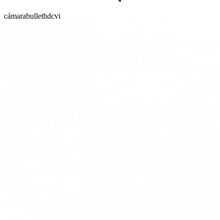
cámara
bullet
hdcvi