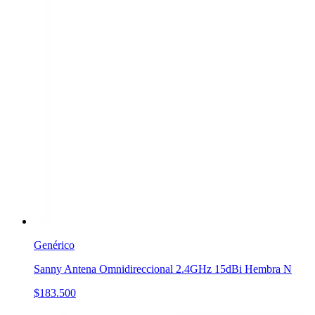
Genérico
Sanny Antena Omnidireccional 2.4GHz 15dBi Hembra N
$183.500