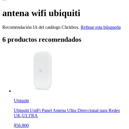
antena wifi ubiquiti
Recomendación IA del catálogo Clickbox.
Refinar esta búsqueda
6
producto
s
recomendado
s
Ubiquiti
Ubiquiti UniFi Panel Antena Ultra Direccional para Redes
UK-ULTRA
$56.800