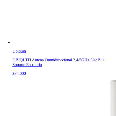
Ubiquiti
UBIQUITI Antena Omnidireccional 2,4/5GHz 3/4dBi +
Soporte Escritorio
$34.000