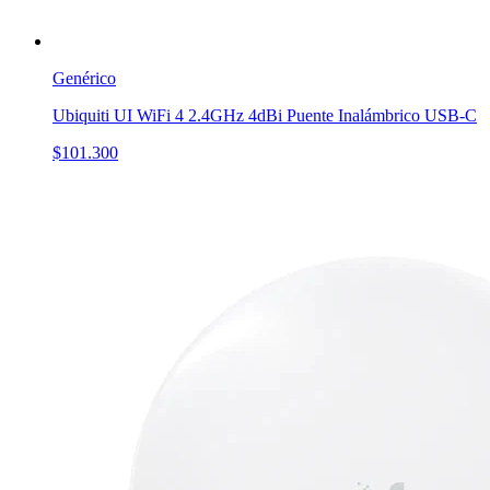
Genérico
Ubiquiti UI WiFi 4 2.4GHz 4dBi Puente Inalámbrico USB-C
$101.300