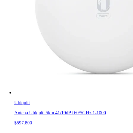
Ubiquiti
Antena Ubiquiti 5km 41/19dBi 60/5GHz 1-1000
$597.800